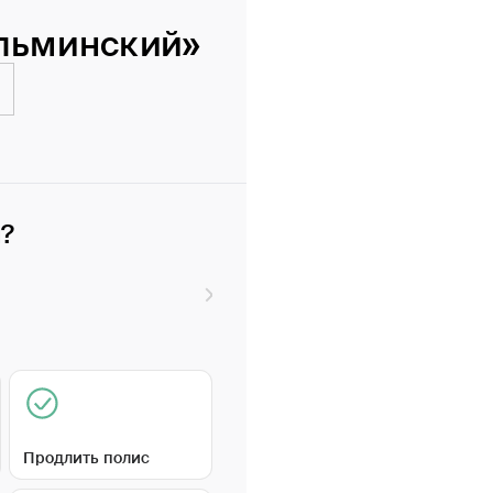
ульминский»
и?
Продлить полис