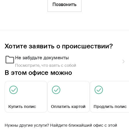
Фильтры
Позвонить
Обратиться по страховому случаю
Ближайшие
Хотите заявить о происшествии?
Агентский центр «Черняховский»
Закрыт сегодня
Не забудьте документы
Посмотрите, что взять с собой
В этом офисе можно
Купить полис
Оплатить картой
Продлить полис
Спортивная ул, д. 2
Нужны другие услуги? Найдите ближайший офис с этой