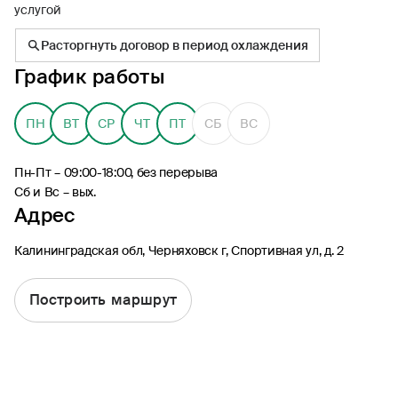
услугой
Расторгнуть договор в период охлаждения
График работы
8 (495) 926-99-77
ПН
ВТ
СР
ЧТ
ПТ
СБ
ВС
Для звонков из-за границы
0530
Пн-Пт – 09:00-18:00, без перерыва
Контакт-центр по России
Сб и Вс – вых.
24/7, бесплатно с мобильного
Адрес
(Билайн, МТС, МегаФон и t2)
8 (800) 200-09-00
Калининградская обл, Черняховск г, Спортивная ул, д. 2
Контакт-центр по России
24/7, звонок бесплатный
Построить маршрут
Мобильное приложение
Росгосстрах
Ваши полисы всегда под рукой