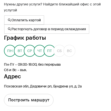
Нужны другие услуги? Найдите ближайший офис с этой
услугой
Оплатить картой
Расторгнуть договор в период охлаждения
8 (495) 926-99-77
График работы
Для звонков из-за границы
0530
ПН
ВТ
СР
ЧТ
ПТ
СБ
ВС
Контакт-центр по России
24/7, бесплатно с мобильного
(Билайн, МТС, МегаФон и t2)
Пн-Пт – 09:00-18:00, без перерыва
8 (800) 200-09-00
Сб и Вс – вых.
Контакт-центр по России
Адрес
24/7, звонок бесплатный
Псковская обл, Дедовичи рп, Бундзена ул, д. 2а
Мобильное приложение
Росгосстрах
Построить маршрут
Ваши полисы всегда под рукой