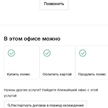
Фильтры
Позвонить
Обратиться по страховому случаю
Ближайшие
В этом офисе можно
Универсальный офис «Долгопрудный»
09:00 - 18:00
Купить полис
Оплатить картой
Продлить полис
Нужны другие услуги? Найдите ближайший офис с этой
услугой
Циолковского ул, д. 2/10
Расторгнуть договор в период охлаждения