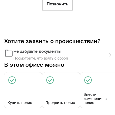
Фильтры
Позвонить
Обратиться по страховому случаю
Ближайшие
Хотите заявить о происшествии?
Агентский центр «Дорогобужский»
Закрыт сегодня
Не забудьте документы
Посмотрите, что взять с собой
В этом офисе можно
Внести
изменения в
Купить полис
Продлить полис
полис
Карла Маркса ул, д. 14