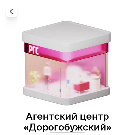
Агентский центр
Все
Офисы
Агенты
«Дорогобужский»