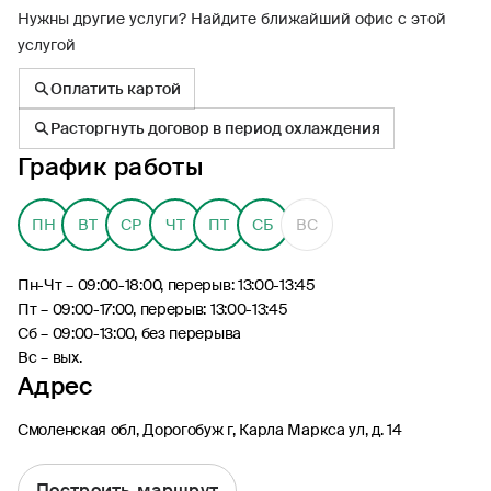
Нужны другие услуги? Найдите ближайший офис с этой
услугой
Оплатить картой
Расторгнуть договор в период охлаждения
8 (495) 926-99-77
График работы
Для звонков из-за границы
0530
ПН
ВТ
СР
ЧТ
ПТ
СБ
ВС
Контакт-центр по России
24/7, бесплатно с мобильного
(Билайн, МТС, МегаФон и t2)
Пн-Чт – 09:00-18:00, перерыв: 13:00-13:45
8 (800) 200-09-00
Пт – 09:00-17:00, перерыв: 13:00-13:45
Контакт-центр по России
Сб – 09:00-13:00, без перерыва
24/7, звонок бесплатный
Вс – вых.
Адрес
Мобильное приложение
Росгосстрах
Смоленская обл, Дорогобуж г, Карла Маркса ул, д. 14
Ваши полисы всегда под рукой
Построить маршрут