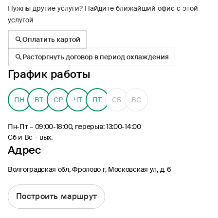
Нужны другие услуги? Найдите ближайший офис с этой
услугой
Оплатить картой
Расторгнуть договор в период охлаждения
8 (495) 926-99-77
График работы
Для звонков из-за границы
0530
ПН
ВТ
СР
ЧТ
ПТ
СБ
ВС
Контакт-центр по России
24/7, бесплатно с мобильного
(Билайн, МТС, МегаФон и t2)
Пн-Пт – 09:00-18:00, перерыв: 13:00-14:00
8 (800) 200-09-00
Сб и Вс – вых.
Контакт-центр по России
Адрес
24/7, звонок бесплатный
Волгоградская обл, Фролово г, Московская ул, д. 6
Мобильное приложение
Росгосстрах
Построить маршрут
Ваши полисы всегда под рукой