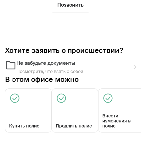
Фильтры
Позвонить
Обратиться по страховому случаю
Ближайшие
Хотите заявить о происшествии?
Агентский центр «Фроловский»
09:00 - 18:00
Не забудьте документы
Посмотрите, что взять с собой
В этом офисе можно
Внести
изменения в
Купить полис
Продлить полис
полис
Московская ул, д. 6