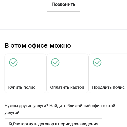
Фильтры
Позвонить
Обратиться по страховому случаю
Ближайшие
В этом офисе можно
Универсальный офис «Гатчинский»
09:00 - 20:00
Купить полис
Оплатить картой
Продлить полис
Нужны другие услуги? Найдите ближайший офис с этой
услугой
Карла Маркса ул, д. 16а
Расторгнуть договор в период охлаждения