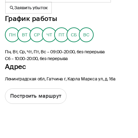
Заявить убыток
График работы
ПН
ВТ
СР
ЧТ
ПТ
СБ
ВС
8 (495) 926-99-77
Для звонков из-за границы
Пн, Вт, Ср, Чт, Пт, Вс – 09:00-20:00, без перерыва
0530
Сб – 10:00-20:00, без перерыва
Адрес
Контакт-центр по России
24/7, бесплатно с мобильного
(Билайн, МТС, МегаФон и t2)
Ленинградская обл, Гатчина г, Карла Маркса ул, д. 16а
8 (800) 200-09-00
Контакт-центр по России
24/7, звонок бесплатный
Построить маршрут
Мобильное приложение
Росгосстрах
Ваши полисы всегда под рукой