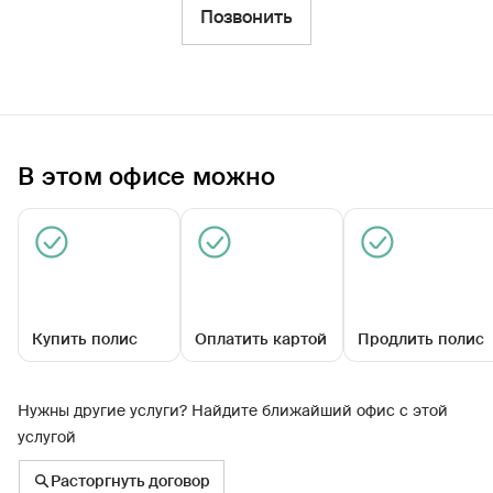
Фильтры
Позвонить
Обратиться по страховому случаю
Ближайшие
В этом офисе можно
Агентский центр «Искитимский»
Закрыт сегодня
Купить полис
Оплатить картой
Продлить полис
Нужны другие услуги? Найдите ближайший офис с этой
услугой
Подгорный мкр, д 4
Расторгнуть договор