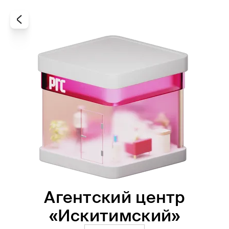
Агентский центр
Все
Офисы
Агенты
«Искитимский»