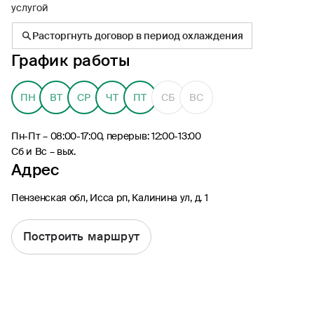
услугой
Расторгнуть договор в период охлаждения
График работы
8 (495) 926-99-77
ПН
ВТ
СР
ЧТ
ПТ
СБ
ВС
Для звонков из-за границы
0530
Пн-Пт – 08:00-17:00, перерыв: 12:00-13:00
Контакт-центр по России
Сб и Вс – вых.
24/7, бесплатно с мобильного
Адрес
(Билайн, МТС, МегаФон и t2)
8 (800) 200-09-00
Пензенская обл, Исса рп, Калинина ул, д. 1
Контакт-центр по России
24/7, звонок бесплатный
Построить маршрут
Мобильное приложение
Росгосстрах
Ваши полисы всегда под рукой