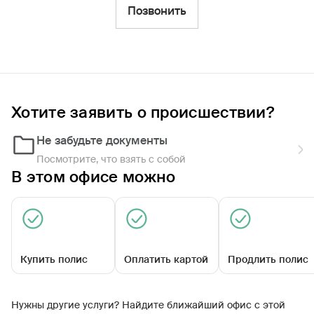
Фильтры
Позвонить
Обратиться по страховому случаю
Ближайшие
Хотите заявить о происшествии?
Агентский центр «Иссинский»
08:00 - 17:00
Не забудьте документы
Посмотрите, что взять с собой
В этом офисе можно
Купить полис
Оплатить картой
Продлить полис
Калинина ул, д. 1
Нужны другие услуги? Найдите ближайший офис с этой