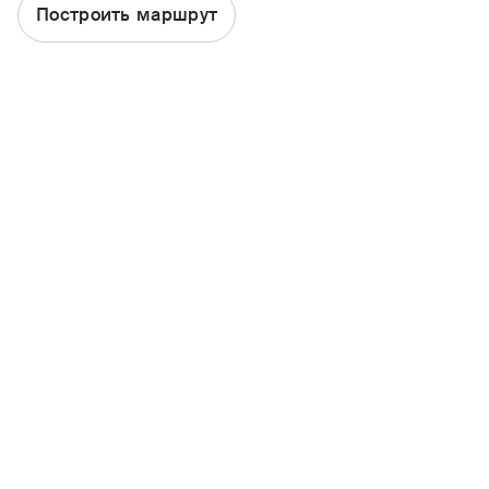
Построить маршрут
ОСАГО
Каско
Страхование квартиры
Ипотека
Путешествие
Несчастный случай
Другие продукты
ДМС
Найти офис или агента
Статьи
Стать агентом
Участие в тендере
Период охлаждения