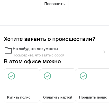
Фильтры
Позвонить
Обратиться по страховому случаю
Ближайшие
Хотите заявить о происшествии?
Агентский центр «Каргапольский»
Закрыт сегодня
Не забудьте документы
Посмотрите, что взять с собой
В этом офисе можно
Купить полис
Оплатить картой
Продлить полис
ул Калинина, д 83