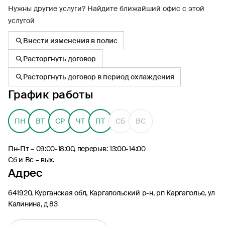
Нужны другие услуги? Найдите ближайший офис с этой
услугой
Внести изменения в полис
Расторгнуть договор
8 (495) 926-99-77
Расторгнуть договор в период охлаждения
Для звонков из-за границы
График работы
0530
Контакт-центр по России
24/7, бесплатно с мобильного
(Билайн, МТС, МегаФон и t2)
ПН
ВТ
СР
ЧТ
ПТ
СБ
ВС
8 (800) 200-09-00
Контакт-центр по России
Пн-Пт – 09:00-18:00, перерыв: 13:00-14:00
24/7, звонок бесплатный
Сб и Вс – вых.
Адрес
Мобильное приложение
Росгосстрах
641920, Курганская обл, Каргапольский р-н, рп Каргаполье, ул
Калинина, д 83
Ваши полисы всегда под рукой