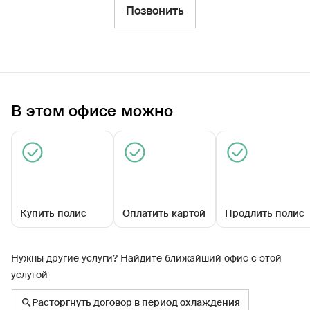
Фильтры
Позвонить
Обратиться по страховому случаю
Ближайшие
В этом офисе можно
Агентский центр «Вахитовский»
Закрыт сегодня
Купить полис
Оплатить картой
Продлить полис
Нужны другие услуги? Найдите ближайший офис с этой
услугой
ул Павлюхина, д 99б
Расторгнуть договор в период охлаждения