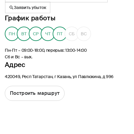
Заявить убыток
График работы
ПН
ВТ
СР
ЧТ
ПТ
СБ
ВС
8 (495) 926-99-77
Для звонков из-за границы
Пн-Пт – 09:00-18:00, перерыв: 13:00-14:00
0530
Сб и Вс – вых.
Адрес
Контакт-центр по России
24/7, бесплатно с мобильного
(Билайн, МТС, МегаФон и t2)
420049, Респ Татарстан, г Казань, ул Павлюхина, д 99б
8 (800) 200-09-00
Контакт-центр по России
24/7, звонок бесплатный
Построить маршрут
Мобильное приложение
Росгосстрах
Ваши полисы всегда под рукой