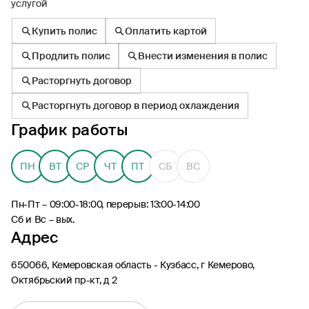
услугой
Купить полис
Оплатить картой
Продлить полис
Внести изменения в полис
Расторгнуть договор
8 (495) 926-99-77
Расторгнуть договор в период охлаждения
Для звонков из-за границы
График работы
0530
Контакт-центр по России
24/7, бесплатно с мобильного
(Билайн, МТС, МегаФон и t2)
ПН
ВТ
СР
ЧТ
ПТ
СБ
ВС
8 (800) 200-09-00
Контакт-центр по России
Пн-Пт – 09:00-18:00, перерыв: 13:00-14:00
24/7, звонок бесплатный
Сб и Вс – вых.
Адрес
Мобильное приложение
Росгосстрах
650066, Кемеровская область - Кузбасс, г Кемерово,
Октябрьский пр-кт, д 2
Ваши полисы всегда под рукой