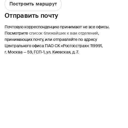
Построить маршрут
ОСАГО
Отправить почту
Каско
Почтовую корреспонденцию принимают не все офисы.
Страхование квартиры
Посмотрите
список ближайших к вам отделений
,
Ипотека
принимающих почту, или отправляйте по адресу
Путешествие
Центрального офиса ПАО СК «Росгосстрах»: 119991,
г. Москва — 59, ГСП-1, ул. Киевская, д. 7.
Несчастный случай
Другие продукты
ДМС
Найти офис или агента
Статьи
Стать агентом
Участие в тендере
Период охлаждения