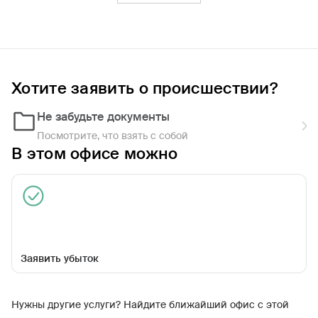
Фильтры
Обратиться по страховому случаю
Ближайшие
Хотите заявить о происшествии?
Не забудьте документы
РЦУУ в г. Кемерово
Закрыт сегодня
Посмотрите, что взять с собой
В этом офисе можно
Заявить убыток
Октябрьский пр-кт, д 2
Нужны другие услуги? Найдите ближайший офис с этой