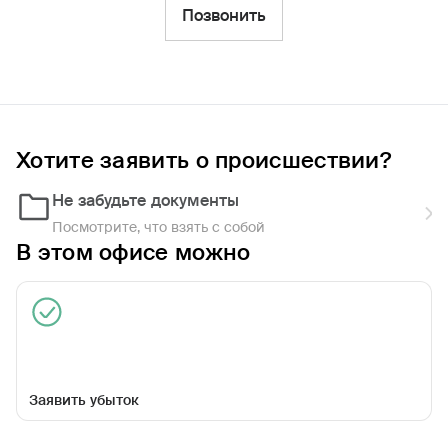
Фильтры
Позвонить
Обратиться по страховому случаю
Ближайшие
Хотите заявить о происшествии?
Представитель РГС - АО «СК »Астро-
Волга"
Не забудьте документы
09:00 - 16:45
Посмотрите, что взять с собой
В этом офисе можно
Заявить убыток
ул Карла Маркса, д 18, помещ 5