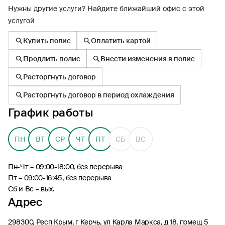
Нужны другие услуги? Найдите ближайший офис с этой
услугой
Купить полис
Оплатить картой
Продлить полис
Внести изменения в полис
8 (495) 926-99-77
Расторгнуть договор
Для звонков из-за границы
0530
Расторгнуть договор в период охлаждения
Контакт-центр по России
График работы
24/7, бесплатно с мобильного
(Билайн, МТС, МегаФон и t2)
8 (800) 200-09-00
ПН
ВТ
СР
ЧТ
ПТ
СБ
ВС
Контакт-центр по России
24/7, звонок бесплатный
Пн-Чт – 09:00-18:00, без перерыва
Пт – 09:00-16:45, без перерыва
Мобильное приложение
Сб и Вс – вых.
Росгосстрах
Адрес
Ваши полисы всегда под рукой
298300, Респ Крым, г Керчь, ул Карла Маркса, д 18, помещ 5