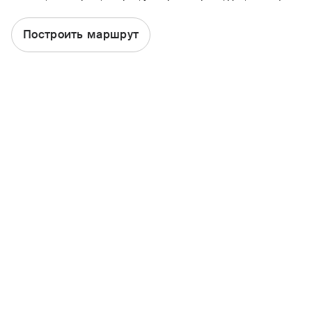
ОСАГО
Построить маршрут
Каско
Страхование квартиры
Ипотека
Путешествие
Несчастный случай
Другие продукты
ДМС
Найти офис или агента
Статьи
Стать агентом
Участие в тендере
Период охлаждения