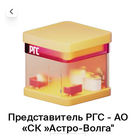
Представитель РГС - АО
Все
Офисы
Агенты
«СК »Астро-Волга"