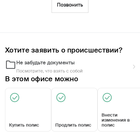
Фильтры
Позвонить
Обратиться по страховому случаю
Ближайшие
Хотите заявить о происшествии?
Агентский центр «Килемарский»»
Закрыт сегодня
Не забудьте документы
Посмотрите, что взять с собой
В этом офисе можно
Внести
изменения в
Купить полис
Продлить полис
полис
ул Садовая, д 58а