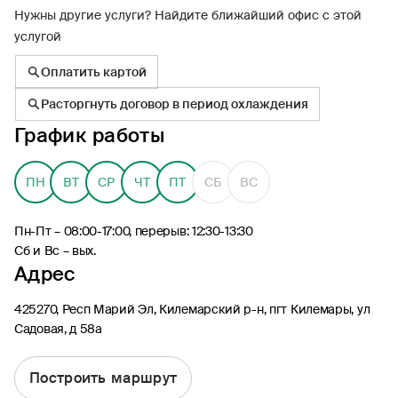
Нужны другие услуги? Найдите ближайший офис с этой
услугой
Оплатить картой
Расторгнуть договор в период охлаждения
8 (495) 926-99-77
График работы
Для звонков из-за границы
0530
ПН
ВТ
СР
ЧТ
ПТ
СБ
ВС
Контакт-центр по России
24/7, бесплатно с мобильного
(Билайн, МТС, МегаФон и t2)
Пн-Пт – 08:00-17:00, перерыв: 12:30-13:30
8 (800) 200-09-00
Сб и Вс – вых.
Контакт-центр по России
Адрес
24/7, звонок бесплатный
425270, Респ Марий Эл, Килемарский р-н, пгт Килемары, ул
Мобильное приложение
Садовая, д 58а
Росгосстрах
Построить маршрут
Ваши полисы всегда под рукой