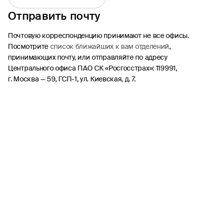
Отправить почту
ОСАГО
Каско
Почтовую корреспонденцию принимают не все офисы.
Посмотрите
список ближайших к вам отделений
,
Страхование квартиры
принимающих почту, или отправляйте по адресу
Ипотека
Центрального офиса ПАО СК «Росгосстрах»: 119991,
Путешествие
г. Москва — 59, ГСП-1, ул. Киевская, д. 7.
Несчастный случай
Другие продукты
ДМС
Найти офис или агента
Статьи
Стать агентом
Участие в тендере
Период охлаждения