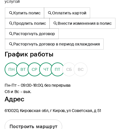
услугой
Купить полис
Оплатить картой
Продлить полис
Внести изменения в полис
Расторгнуть договор
8 (495) 926-99-77
Расторгнуть договор в период охлаждения
Для звонков из-за границы
График работы
0530
Контакт-центр по России
24/7, бесплатно с мобильного
(Билайн, МТС, МегаФон и t2)
ПН
ВТ
СР
ЧТ
ПТ
СБ
ВС
8 (800) 200-09-00
Контакт-центр по России
Пн-Пт – 09:00-18:00, без перерыва
24/7, звонок бесплатный
Сб и Вс – вых.
Адрес
Мобильное приложение
Росгосстрах
610020, Кировская обл, г Киров, ул Советская, д 51
Построить маршрут
Ваши полисы всегда под рукой