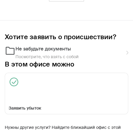
Фильтры
Обратиться по страховому случаю
Ближайшие
Хотите заявить о происшествии?
Не забудьте документы
РЦУУ в г. Киров
09:00 - 18:00
Посмотрите, что взять с собой
В этом офисе можно
Заявить убыток
ул Советская, д 51
Нужны другие услуги? Найдите ближайший офис с этой