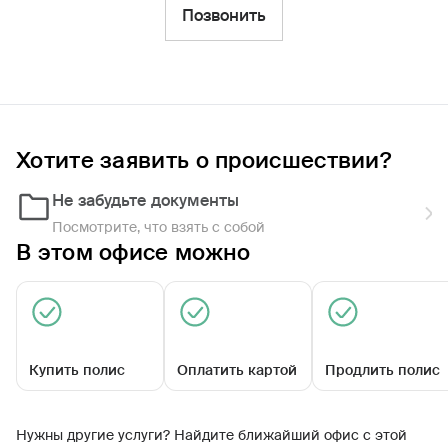
Фильтры
Позвонить
Обратиться по страховому случаю
Ближайшие
Хотите заявить о происшествии?
Агентский центр «Кирсинский»
09:00 - 18:00
Не забудьте документы
Посмотрите, что взять с собой
В этом офисе можно
Купить полис
Оплатить картой
Продлить полис
Кирова ул, д. 16
Нужны другие услуги? Найдите ближайший офис с этой