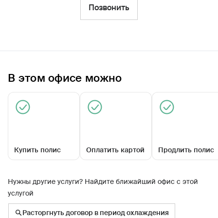
Фильтры
Позвонить
Обратиться по страховому случаю
Ближайшие
В этом офисе можно
Агентский центр «Краснодарский»
Закрыт сегодня
Купить полис
Оплатить картой
Продлить полис
Нужны другие услуги? Найдите ближайший офис с этой
услугой
ул им. Дзержинского, д 14
Расторгнуть договор в период охлаждения