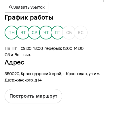
Заявить убыток
График работы
ПН
ВТ
СР
ЧТ
ПТ
СБ
ВС
8 (495) 926-99-77
Для звонков из-за границы
Пн-Пт – 09:00-18:00, перерыв: 13:00-14:00
0530
Сб и Вс – вых.
Адрес
Контакт-центр по России
24/7, бесплатно с мобильного
(Билайн, МТС, МегаФон и t2)
350020, Краснодарский край, г Краснодар, ул им.
8 (800) 200-09-00
Дзержинского, д 14
Контакт-центр по России
24/7, звонок бесплатный
Построить маршрут
Мобильное приложение
Росгосстрах
Ваши полисы всегда под рукой