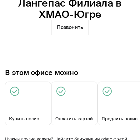
Лангепас Филиала в
Фильтры
ХМАО-Югре
Обратиться по страховому случаю
Позвонить
Ближайшие
Территориальное управление по г.
Лангепас Филиала в ХМАО-Югре
Закрыт сегодня
В этом офисе можно
Купить полис
Оплатить картой
Продлить полис
ул Ленина, д 11Б
Нужны другие услуги? Найдите ближайший офис с этой