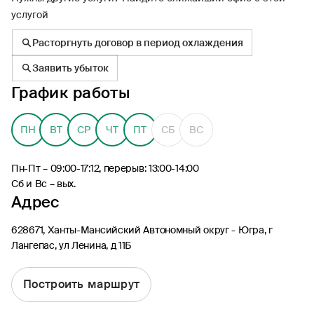
услугой
Расторгнуть договор в период охлаждения
Заявить убыток
График работы
8 (495) 926-99-77
Для звонков из-за границы
ПН
ВТ
СР
ЧТ
ПТ
СБ
ВС
0530
Контакт-центр по России
24/7, бесплатно с мобильного
Пн-Пт – 09:00-17:12, перерыв: 13:00-14:00
(Билайн, МТС, МегаФон и t2)
Сб и Вс – вых.
8 (800) 200-09-00
Адрес
Контакт-центр по России
24/7, звонок бесплатный
628671, Ханты-Мансийский Автономный округ - Югра, г
Лангепас, ул Ленина, д 11Б
Мобильное приложение
Росгосстрах
Построить маршрут
Ваши полисы всегда под рукой