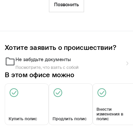
Фильтры
Позвонить
Обратиться по страховому случаю
Ближайшие
Хотите заявить о происшествии?
Агентский центр «Лухский»
08:30 - 17:30
Не забудьте документы
Посмотрите, что взять с собой
В этом офисе можно
Внести
изменения в
Купить полис
Продлить полис
полис
ул Октябрьская, влд 1