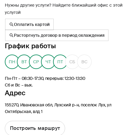
Нужны другие услуги? Найдите ближайший офис с этой
услугой
Оплатить картой
Расторгнуть договор в период охлаждения
8 (495) 926-99-77
График работы
Для звонков из-за границы
0530
ПН
ВТ
СР
ЧТ
ПТ
СБ
ВС
Контакт-центр по России
24/7, бесплатно с мобильного
(Билайн, МТС, МегаФон и t2)
Пн-Пт – 08:30-17:30, перерыв: 12:30-13:30
8 (800) 200-09-00
Сб и Вс – вых.
Контакт-центр по России
Адрес
24/7, звонок бесплатный
155270, Ивановская обл, Лухский р-н, поселок Лух, ул
Мобильное приложение
Октябрьская, влд 1
Росгосстрах
Построить маршрут
Ваши полисы всегда под рукой