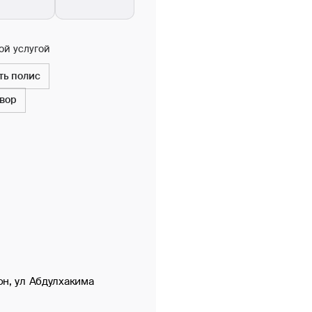
ой услугой
ть полис
овор
он, ул Абдулхакима