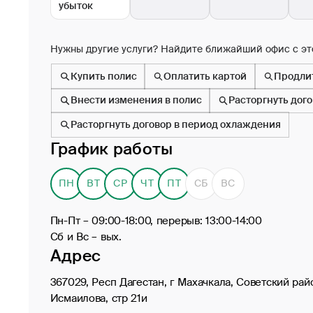
убыток
Нужны другие услуги? Найдите ближайший офис с эт
Купить полис
Оплатить картой
Продли
Внести изменения в полис
Расторгнуть дог
Расторгнуть договор в период охлаждения
График работы
ПН
ВТ
СР
ЧТ
ПТ
СБ
ВС
Пн-Пт – 09:00-18:00, перерыв: 13:00-14:00
Сб и Вс – вых.
Адрес
367029, Респ Дагестан, г Махачкала, Советский рай
Исмаилова, стр 21и