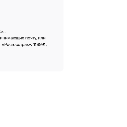
сы.
ринимающих почту, или
«Росгосстрах»: 119991,