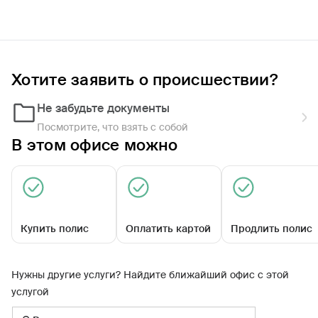
Фильтры
Обратиться по страховому случаю
Ближайшие
Хотите заявить о происшествии?
Не забудьте документы
Агентский центр «Мензелинский»
Посмотрите, что взять с собой
Закрыт сегодня
В этом офисе можно
Купить полис
Оплатить картой
Продлить полис
Нужны другие услуги? Найдите ближайший офис с этой
услугой
Изыскателей ул, д. 1/43