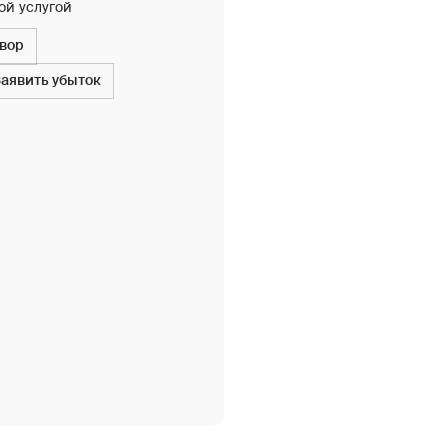
ой услугой
овор
Заявить убыток