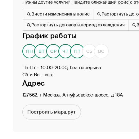
Нужны другие услуги? Найдите ближайший офис с эт
Внести изменения в полис
Расторгнуть дог
Расторгнуть договор в период охлаждения
График работы
ПН
ВТ
СР
ЧТ
ПТ
СБ
ВС
Пн-Пт – 10:00-20:00, без перерыва
Сб и Вс – вых.
Адрес
127562, г Москва, Алтуфьевское шоссе, д 18А
Построить маршрут