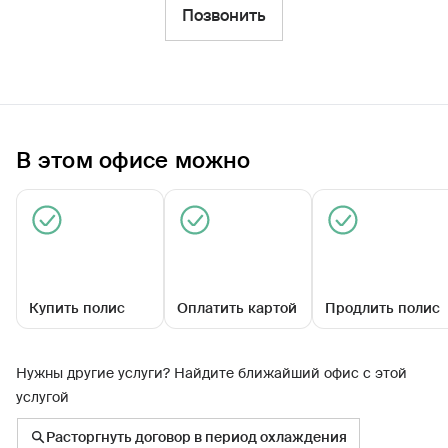
Фильтры
Позвонить
Обратиться по страховому случаю
Ближайшие
В этом офисе можно
Универсальный офис «Нефтеюганский»
09:00 - 18:00
Купить полис
Оплатить картой
Продлить полис
Нужны другие услуги? Найдите ближайший офис с этой
услугой
16А мкр, д. 85
Расторгнуть договор в период охлаждения