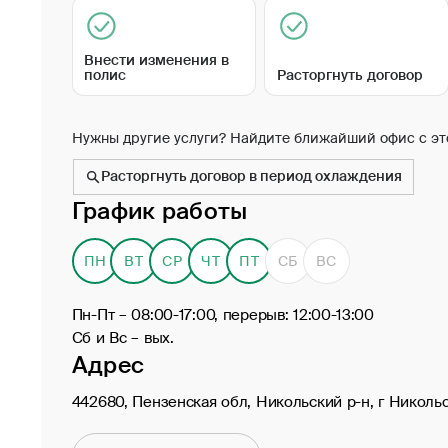
Внести изменения в
полис
Расторгнуть договор
Нужны другие услуги? Найдите ближайший офис с эт
Расторгнуть договор в период охлаждения
График работы
ПН
ВТ
СР
ЧТ
ПТ
СБ
ВС
Пн-Пт – 08:00-17:00, перерыв: 12:00-13:00
Сб и Вс – вых.
Адрес
442680, Пензенская обл, Никольский р-н, г Никольс