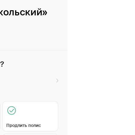
кольский»
и?
Продлить полис