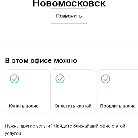
Новомосковск
Фильтры
Позвонить
Обратиться по страховому случаю
Ближайшие
Универсальный офис «Ипотечный» в г.
Новомосковск
В этом офисе можно
09:00 - 18:00
Купить полис
Оплатить картой
Продлить полис
Нужны другие услуги? Найдите ближайший офис с этой
ул Комсомольская, д 34/25
услугой