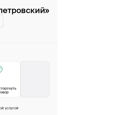
петровский»
сторгнуть
говор
ой услугой