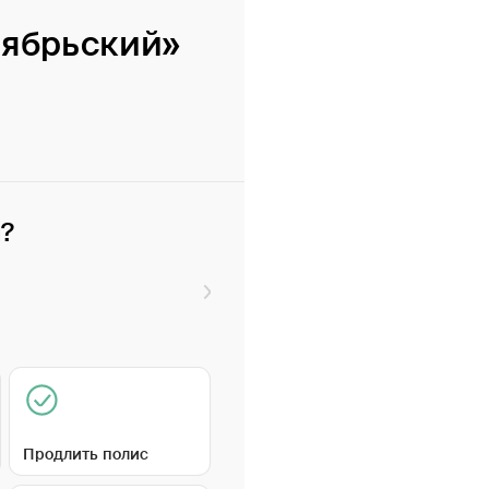
тябрьский»
и?
Продлить полис