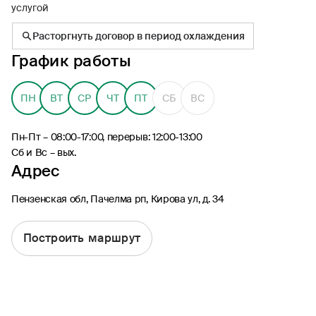
услугой
Расторгнуть договор в период охлаждения
График работы
8 (495) 926-99-77
ПН
ВТ
СР
ЧТ
ПТ
СБ
ВС
Для звонков из-за границы
0530
Пн-Пт – 08:00-17:00, перерыв: 12:00-13:00
Контакт-центр по России
Сб и Вс – вых.
24/7, бесплатно с мобильного
Адрес
(Билайн, МТС, МегаФон и t2)
8 (800) 200-09-00
Пензенская обл, Пачелма рп, Кирова ул, д. 34
Контакт-центр по России
24/7, звонок бесплатный
Построить маршрут
Мобильное приложение
Росгосстрах
Ваши полисы всегда под рукой