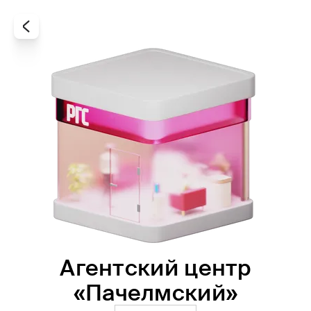
Агентский центр
Все
Офисы
Агенты
«Пачелмский»