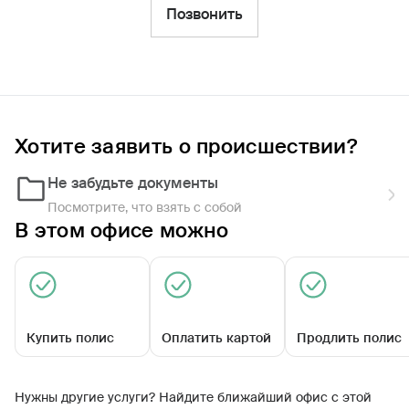
Фильтры
Позвонить
Обратиться по страховому случаю
Ближайшие
Хотите заявить о происшествии?
Агентский центр «Пачелмский»
Закрыт сегодня
Не забудьте документы
Посмотрите, что взять с собой
В этом офисе можно
Купить полис
Оплатить картой
Продлить полис
Кирова ул, д. 34
Нужны другие услуги? Найдите ближайший офис с этой