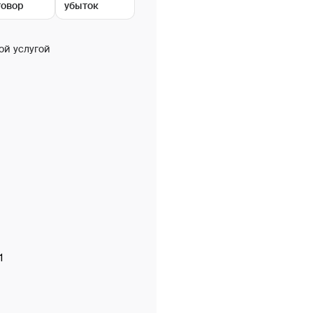
говор
убыток
ой услугой
1