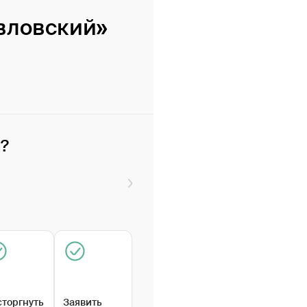
вловский»
и?
сторгнуть
Заявить