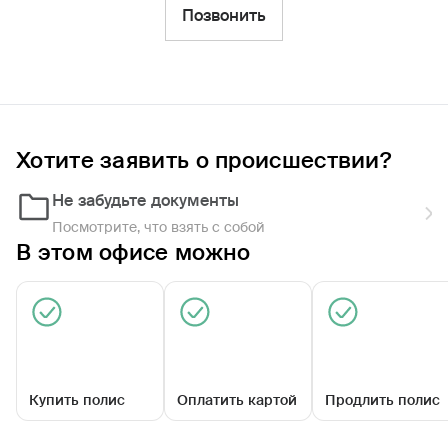
Фильтры
Позвонить
Обратиться по страховому случаю
Ближайшие
Хотите заявить о происшествии?
Агентский центр «Петушинский»
09:00 - 17:30
Не забудьте документы
Посмотрите, что взять с собой
В этом офисе можно
Купить полис
Оплатить картой
Продлить полис
Московская ул, д. 20