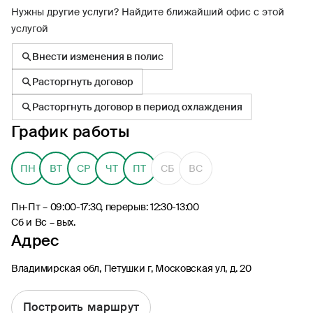
Нужны другие услуги? Найдите ближайший офис с этой
услугой
Внести изменения в полис
Расторгнуть договор
8 (495) 926-99-77
Расторгнуть договор в период охлаждения
Для звонков из-за границы
График работы
0530
Контакт-центр по России
24/7, бесплатно с мобильного
(Билайн, МТС, МегаФон и t2)
ПН
ВТ
СР
ЧТ
ПТ
СБ
ВС
8 (800) 200-09-00
Контакт-центр по России
Пн-Пт – 09:00-17:30, перерыв: 12:30-13:00
24/7, звонок бесплатный
Сб и Вс – вых.
Адрес
Мобильное приложение
Росгосстрах
Владимирская обл, Петушки г, Московская ул, д. 20
Построить маршрут
Ваши полисы всегда под рукой