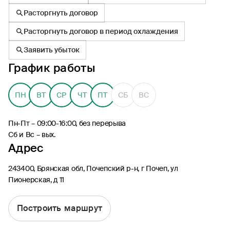
Расторгнуть договор
Расторгнуть договор в период охлаждения
Заявить убыток
График работы
8 (495) 926-99-77
Для звонков из-за границы
ПН
ВТ
СР
ЧТ
ПТ
СБ
ВС
0530
Контакт-центр по России
24/7, бесплатно с мобильного
Пн-Пт – 09:00-16:00, без перерыва
(Билайн, МТС, МегаФон и t2)
Сб и Вс – вых.
8 (800) 200-09-00
Адрес
Контакт-центр по России
24/7, звонок бесплатный
243400, Брянская обл, Почепский р-н, г Почеп, ул
Пионерская, д 11
Мобильное приложение
Росгосстрах
Построить маршрут
Ваши полисы всегда под рукой