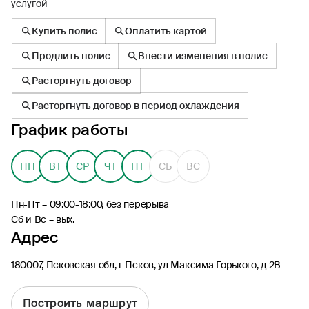
услугой
Купить полис
Оплатить картой
Продлить полис
Внести изменения в полис
Расторгнуть договор
8 (495) 926-99-77
Расторгнуть договор в период охлаждения
Для звонков из-за границы
График работы
0530
Контакт-центр по России
24/7, бесплатно с мобильного
(Билайн, МТС, МегаФон и t2)
ПН
ВТ
СР
ЧТ
ПТ
СБ
ВС
8 (800) 200-09-00
Контакт-центр по России
Пн-Пт – 09:00-18:00, без перерыва
24/7, звонок бесплатный
Сб и Вс – вых.
Адрес
Мобильное приложение
Росгосстрах
180007, Псковская обл, г Псков, ул Максима Горького, д 2В
Построить маршрут
Ваши полисы всегда под рукой