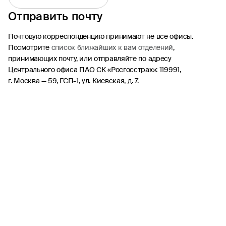
Отправить почту
ОСАГО
Каско
Почтовую корреспонденцию принимают не все офисы.
Посмотрите
список ближайших к вам отделений
,
Страхование квартиры
принимающих почту, или отправляйте по адресу
Ипотека
Центрального офиса ПАО СК «Росгосстрах»: 119991,
Путешествие
г. Москва — 59, ГСП-1, ул. Киевская, д. 7.
Несчастный случай
Другие продукты
ДМС
Найти офис или агента
Статьи
Стать агентом
Участие в тендере
Период охлаждения