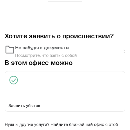
Фильтры
Обратиться по страховому случаю
Ближайшие
Хотите заявить о происшествии?
Не забудьте документы
РЦУУ в г. Псков
Закрыт сегодня
Посмотрите, что взять с собой
В этом офисе можно
Заявить убыток
ул Максима Горького, д 2В
Нужны другие услуги? Найдите ближайший офис с этой