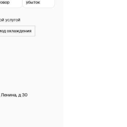
говор
убыток
ой услугой
риод охлаждения
 Ленина, д 30