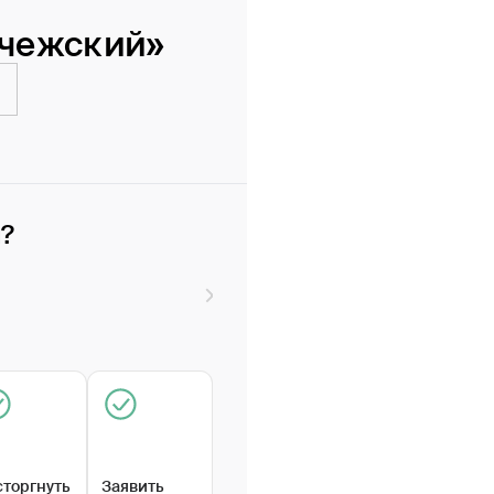
учежский»
и?
сторгнуть
Заявить