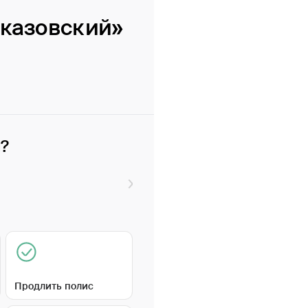
сказовский»
и?
Продлить полис