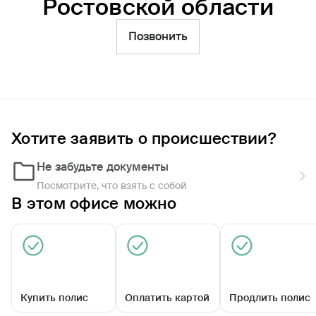
Ростовской области
Фильтры
Позвонить
Обратиться по страховому случаю
Ближайшие
Дирекция филиала ПАО СК
«Росгосстрах» в Ростовской области
Хотите заявить о происшествии?
Закрыт сегодня
Не забудьте документы
Посмотрите, что взять с собой
В этом офисе можно
Купить полис
Оплатить картой
Продлить полис
Кировский пр-кт, д 84/1