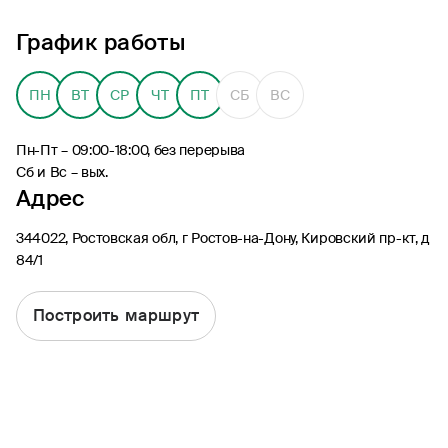
График работы
ПН
ВТ
СР
ЧТ
ПТ
СБ
ВС
8 (495) 926-99-77
Пн-Пт – 09:00-18:00, без перерыва
Для звонков из-за границы
Сб и Вс – вых.
0530
Адрес
Контакт-центр по России
24/7, бесплатно с мобильного
344022, Ростовская обл, г Ростов-на-Дону, Кировский пр-кт, д
(Билайн, МТС, МегаФон и t2)
84/1
8 (800) 200-09-00
Контакт-центр по России
24/7, звонок бесплатный
Построить маршрут
Мобильное приложение
Росгосстрах
Ваши полисы всегда под рукой