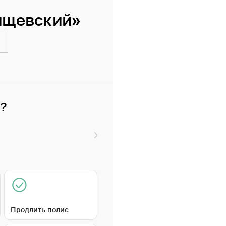
ищевский»
и?
Продлить полис