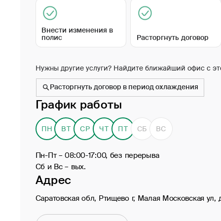
Внести изменения в
полис
Расторгнуть договор
Нужны другие услуги? Найдите ближайший офис с эт
Расторгнуть договор в период охлаждения
График работы
ПН
ВТ
СР
ЧТ
ПТ
СБ
ВС
Пн-Пт – 08:00-17:00, без перерыва
Сб и Вс – вых.
Адрес
Саратовская обл, Ртищево г, Малая Московская ул, д