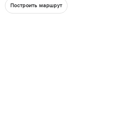
Построить маршрут
ОСАГО
Каско
Страхование квартиры
Ипотека
Путешествие
Несчастный случай
Другие продукты
ДМС
Найти офис или агента
Статьи
Стать агентом
Участие в тендере
Период охлаждения