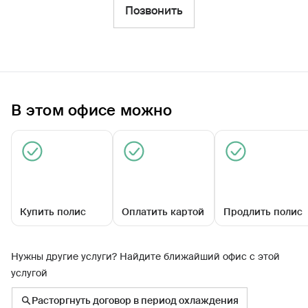
Фильтры
Позвонить
Обратиться по страховому случаю
Ближайшие
В этом офисе можно
Универсальный офис «Салехардский»
09:00 - 17:00
Купить полис
Оплатить картой
Продлить полис
Нужны другие услуги? Найдите ближайший офис с этой
услугой
ул Трудовая, влд 32
Расторгнуть договор в период охлаждения