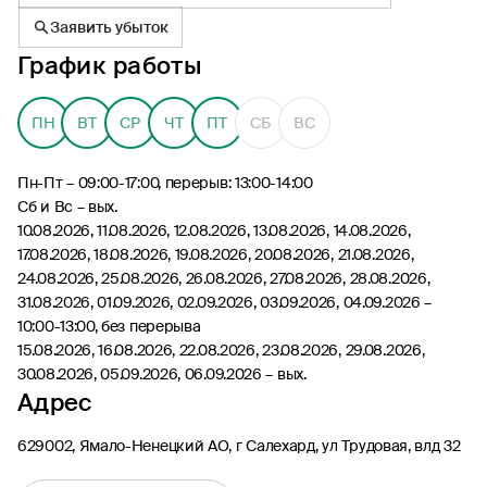
Заявить убыток
График работы
ПН
ВТ
СР
ЧТ
ПТ
СБ
ВС
8 (495) 926-99-77
Для звонков из-за границы
Пн-Пт – 09:00-17:00, перерыв: 13:00-14:00
0530
Сб и Вс – вых.
10.08.2026, 11.08.2026, 12.08.2026, 13.08.2026, 14.08.2026,
Контакт-центр по России
24/7, бесплатно с мобильного
17.08.2026, 18.08.2026, 19.08.2026, 20.08.2026, 21.08.2026,
(Билайн, МТС, МегаФон и t2)
24.08.2026, 25.08.2026, 26.08.2026, 27.08.2026, 28.08.2026,
8 (800) 200-09-00
31.08.2026, 01.09.2026, 02.09.2026, 03.09.2026, 04.09.2026 –
Контакт-центр по России
10:00-13:00, без перерыва
24/7, звонок бесплатный
15.08.2026, 16.08.2026, 22.08.2026, 23.08.2026, 29.08.2026,
30.08.2026, 05.09.2026, 06.09.2026 – вых.
Мобильное приложение
Адрес
Росгосстрах
629002, Ямало-Ненецкий АО, г Салехард, ул Трудовая, влд 32
Ваши полисы всегда под рукой