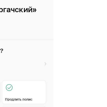
ргачский»
и?
Продлить полис