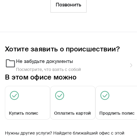
Фильтры
Позвонить
Обратиться по страховому случаю
Ближайшие
Хотите заявить о происшествии?
Универсальный офис
«Северодвинский»
Не забудьте документы
09:00 - 17:15
Посмотрите, что взять с собой
В этом офисе можно
Купить полис
Оплатить картой
Продлить полис
ул Торцева, д 14
Нужны другие услуги? Найдите ближайший офис с этой