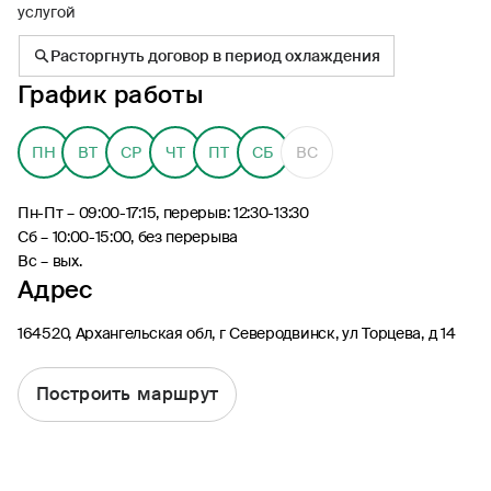
услугой
Расторгнуть договор в период охлаждения
График работы
8 (495) 926-99-77
ПН
ВТ
СР
ЧТ
ПТ
СБ
ВС
Для звонков из-за границы
0530
Пн-Пт – 09:00-17:15, перерыв: 12:30-13:30
Контакт-центр по России
Сб – 10:00-15:00, без перерыва
24/7, бесплатно с мобильного
Вс – вых.
(Билайн, МТС, МегаФон и t2)
Адрес
8 (800) 200-09-00
Контакт-центр по России
164520, Архангельская обл, г Северодвинск, ул Торцева, д 14
24/7, звонок бесплатный
Построить маршрут
Мобильное приложение
Росгосстрах
Ваши полисы всегда под рукой