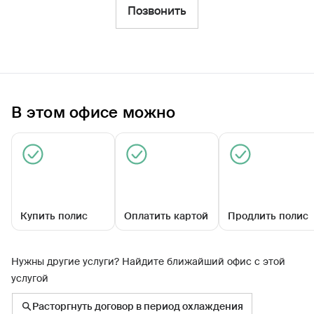
Фильтры
Позвонить
Обратиться по страховому случаю
Ближайшие
В этом офисе можно
Агентский центр «Северский»
09:00 - 18:00
Купить полис
Оплатить картой
Продлить полис
Нужны другие услуги? Найдите ближайший офис с этой
услугой
ул Транспортная, д 30
Расторгнуть договор в период охлаждения