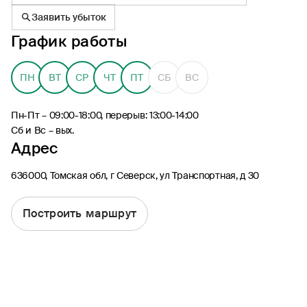
Заявить убыток
График работы
ПН
ВТ
СР
ЧТ
ПТ
СБ
ВС
8 (495) 926-99-77
Для звонков из-за границы
Пн-Пт – 09:00-18:00, перерыв: 13:00-14:00
0530
Сб и Вс – вых.
Адрес
Контакт-центр по России
24/7, бесплатно с мобильного
(Билайн, МТС, МегаФон и t2)
636000, Томская обл, г Северск, ул Транспортная, д 30
8 (800) 200-09-00
Контакт-центр по России
24/7, звонок бесплатный
Построить маршрут
Мобильное приложение
Росгосстрах
Ваши полисы всегда под рукой