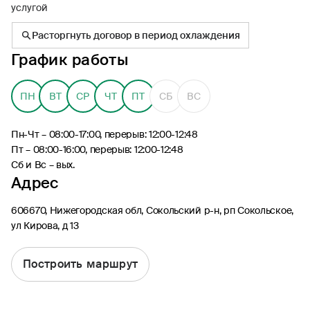
услугой
Расторгнуть договор в период охлаждения
График работы
8 (495) 926-99-77
ПН
ВТ
СР
ЧТ
ПТ
СБ
ВС
Для звонков из-за границы
0530
Пн-Чт – 08:00-17:00, перерыв: 12:00-12:48
Контакт-центр по России
Пт – 08:00-16:00, перерыв: 12:00-12:48
24/7, бесплатно с мобильного
Сб и Вс – вых.
(Билайн, МТС, МегаФон и t2)
Адрес
8 (800) 200-09-00
Контакт-центр по России
606670, Нижегородская обл, Сокольский р-н, рп Сокольское,
24/7, звонок бесплатный
ул Кирова, д 13
Мобильное приложение
Росгосстрах
Построить маршрут
Ваши полисы всегда под рукой