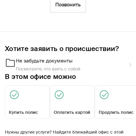
Фильтры
Позвонить
Обратиться по страховому случаю
Ближайшие
Хотите заявить о происшествии?
Агентский центр «Сокольский»
Закрыт сегодня
Не забудьте документы
Посмотрите, что взять с собой
В этом офисе можно
Купить полис
Оплатить картой
Продлить полис
ул Кирова, д 13
Нужны другие услуги? Найдите ближайший офис с этой