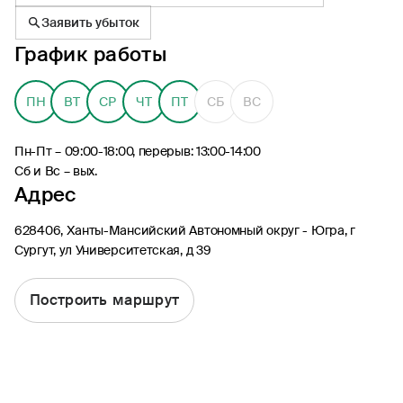
Заявить убыток
График работы
ПН
ВТ
СР
ЧТ
ПТ
СБ
ВС
8 (495) 926-99-77
Для звонков из-за границы
Пн-Пт – 09:00-18:00, перерыв: 13:00-14:00
0530
Сб и Вс – вых.
Адрес
Контакт-центр по России
24/7, бесплатно с мобильного
(Билайн, МТС, МегаФон и t2)
628406, Ханты-Мансийский Автономный округ - Югра, г
8 (800) 200-09-00
Сургут, ул Университетская, д 39
Контакт-центр по России
24/7, звонок бесплатный
Построить маршрут
Мобильное приложение
Росгосстрах
Ваши полисы всегда под рукой