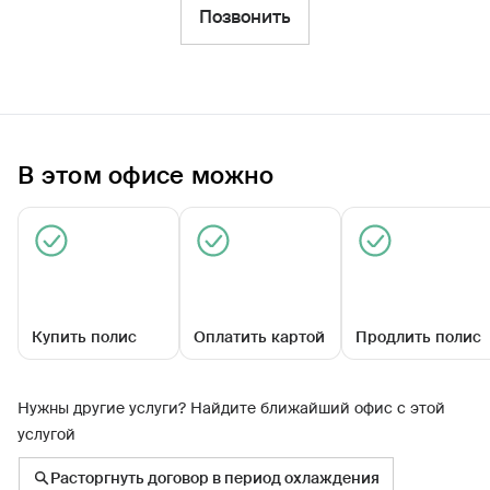
Фильтры
Позвонить
Обратиться по страховому случаю
Ближайшие
В этом офисе можно
Универсальный офис «Сургутский»
Закрыт сегодня
Купить полис
Оплатить картой
Продлить полис
Нужны другие услуги? Найдите ближайший офис с этой
услугой
ул Университетская, д 39
Расторгнуть договор в период охлаждения