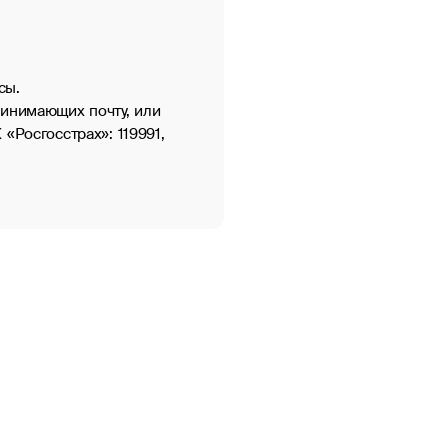
сы.
ринимающих почту, или
«Росгосстрах»: 119991,