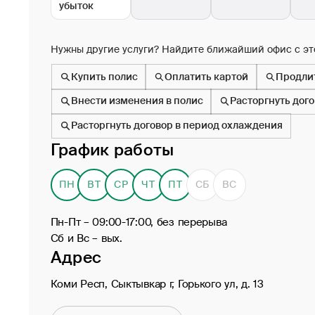
убыток
Нужны другие услуги? Найдите ближайший офис с эт
Купить полис
Оплатить картой
Продли
Внести изменения в полис
Расторгнуть дог
Расторгнуть договор в период охлаждения
График работы
ПН
ВТ
СР
ЧТ
ПТ
СБ
ВС
Пн-Пт – 09:00-17:00, без перерыва
Сб и Вс – вых.
Адрес
Коми Респ, Сыктывкар г, Горького ул, д. 13