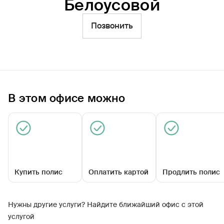
Белоусовой
Фильтры
Позвонить
Обратиться по страховому случаю
Ближайшие
Агентский центр «Талдом» имени Т.В.
Белоусовой
В этом офисе можно
Закрыт сегодня
Купить полис
Оплатить картой
Продлить полис
Нужны другие услуги? Найдите ближайший офис с этой
Победы ул, д. 6
услугой