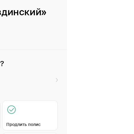
вдинский»
и?
Продлить полис