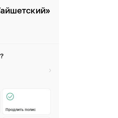
Тайшетский»
и?
Продлить полис