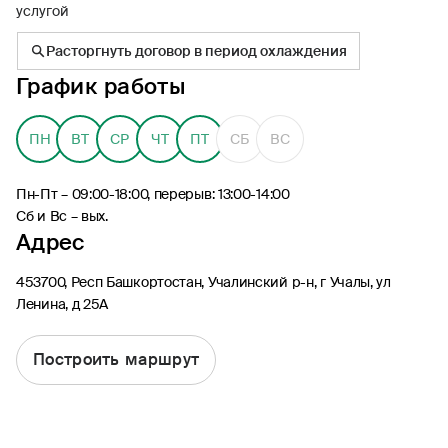
услугой
Расторгнуть договор в период охлаждения
График работы
8 (495) 926-99-77
ПН
ВТ
СР
ЧТ
ПТ
СБ
ВС
Для звонков из-за границы
0530
Пн-Пт – 09:00-18:00, перерыв: 13:00-14:00
Контакт-центр по России
Сб и Вс – вых.
24/7, бесплатно с мобильного
Адрес
(Билайн, МТС, МегаФон и t2)
8 (800) 200-09-00
453700, Респ Башкортостан, Учалинский р-н, г Учалы, ул
Контакт-центр по России
Ленина, д 25А
24/7, звонок бесплатный
Построить маршрут
Мобильное приложение
Росгосстрах
Ваши полисы всегда под рукой