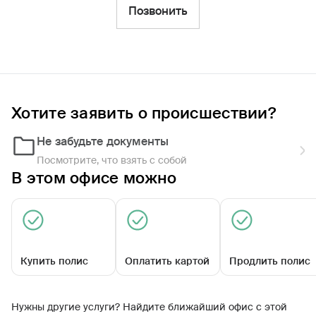
Фильтры
Позвонить
Обратиться по страховому случаю
Ближайшие
Хотите заявить о происшествии?
Универсальный офис 'Учалинский'
Закрыт сегодня
Не забудьте документы
Посмотрите, что взять с собой
В этом офисе можно
Купить полис
Оплатить картой
Продлить полис
ул Ленина, д 25А
Нужны другие услуги? Найдите ближайший офис с этой