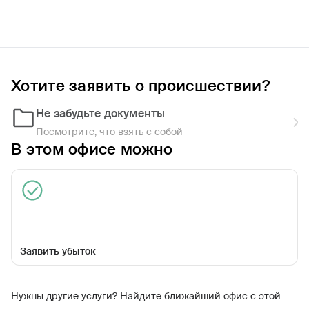
Фильтры
Обратиться по страховому случаю
Ближайшие
Хотите заявить о происшествии?
Не забудьте документы
РЦУУ в г. Уфа
Закрыт сегодня
Посмотрите, что взять с собой
В этом офисе можно
Заявить убыток
ул Маршала Жукова, д 3/1
Нужны другие услуги? Найдите ближайший офис с этой