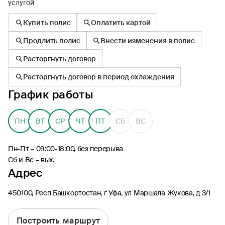
услугой
Купить полис
Оплатить картой
Продлить полис
Внести изменения в полис
Расторгнуть договор
8 (495) 926-99-77
Расторгнуть договор в период охлаждения
Для звонков из-за границы
График работы
0530
Контакт-центр по России
24/7, бесплатно с мобильного
(Билайн, МТС, МегаФон и t2)
ПН
ВТ
СР
ЧТ
ПТ
СБ
ВС
8 (800) 200-09-00
Контакт-центр по России
Пн-Пт – 09:00-18:00, без перерыва
24/7, звонок бесплатный
Сб и Вс – вых.
Адрес
Мобильное приложение
Росгосстрах
450100, Респ Башкортостан, г Уфа, ул Маршала Жукова, д 3/1
Построить маршрут
Ваши полисы всегда под рукой