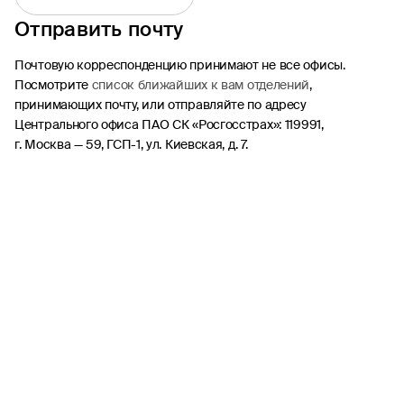
Отправить почту
ОСАГО
Каско
Почтовую корреспонденцию принимают не все офисы.
Посмотрите
список ближайших к вам отделений
,
Страхование квартиры
принимающих почту, или отправляйте по адресу
Ипотека
Центрального офиса ПАО СК «Росгосстрах»: 119991,
Путешествие
г. Москва — 59, ГСП-1, ул. Киевская, д. 7.
Несчастный случай
Другие продукты
ДМС
Найти офис или агента
Статьи
Стать агентом
Участие в тендере
Период охлаждения