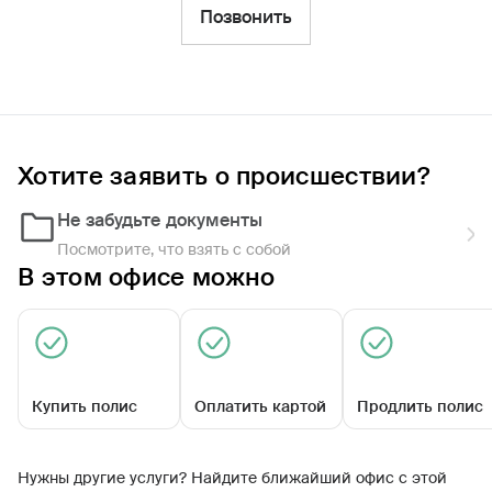
Фильтры
Позвонить
Обратиться по страховому случаю
Ближайшие
Хотите заявить о происшествии?
Агентский центр «Ютазинский»
09:00 - 18:00
Не забудьте документы
Посмотрите, что взять с собой
В этом офисе можно
Купить полис
Оплатить картой
Продлить полис
Уруссинская ул, д. 53Б
Нужны другие услуги? Найдите ближайший офис с этой