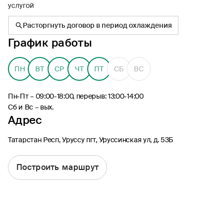
услугой
Расторгнуть договор в период охлаждения
График работы
8 (495) 926-99-77
ПН
ВТ
СР
ЧТ
ПТ
СБ
ВС
Для звонков из-за границы
0530
Пн-Пт – 09:00-18:00, перерыв: 13:00-14:00
Контакт-центр по России
Сб и Вс – вых.
24/7, бесплатно с мобильного
Адрес
(Билайн, МТС, МегаФон и t2)
8 (800) 200-09-00
Татарстан Респ, Уруссу пгт, Уруссинская ул, д. 53Б
Контакт-центр по России
24/7, звонок бесплатный
Построить маршрут
Мобильное приложение
Росгосстрах
Ваши полисы всегда под рукой