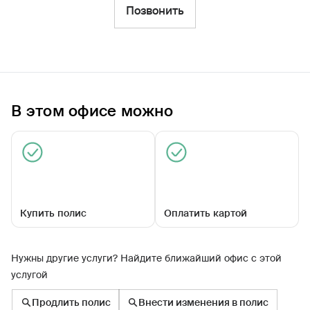
Фильтры
Позвонить
Обратиться по страховому случаю
Ближайшие
В этом офисе можно
Агентский центр «Выгоничский»
Закрыт сегодня
Купить полис
Оплатить картой
Нужны другие услуги? Найдите ближайший офис с этой
услугой
Ленина ул, д. 55
Продлить полис
Внести изменения в полис