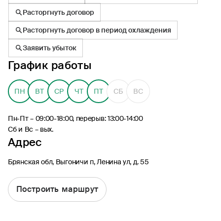
Расторгнуть договор
Расторгнуть договор в период охлаждения
Заявить убыток
График работы
8 (495) 926-99-77
Для звонков из-за границы
ПН
ВТ
СР
ЧТ
ПТ
СБ
ВС
0530
Контакт-центр по России
24/7, бесплатно с мобильного
Пн-Пт – 09:00-18:00, перерыв: 13:00-14:00
(Билайн, МТС, МегаФон и t2)
Сб и Вс – вых.
8 (800) 200-09-00
Адрес
Контакт-центр по России
24/7, звонок бесплатный
Брянская обл, Выгоничи п, Ленина ул, д. 55
Мобильное приложение
Росгосстрах
Построить маршрут
Ваши полисы всегда под рукой